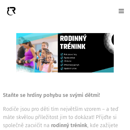
Staňte se hrdiny pohybu se svými dětmi!
Rodiče jsou pro děti tím největším vzorem – a teď
máte skvělou příležitost jim to dokázat! Přijďte si
společně zacvičit na
rodinný trénink
, kde zažijete