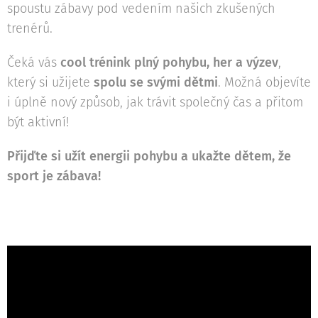
spoustu zábavy pod vedením našich zkušených
trenérů.
Čeká vás
cool trénink plný pohybu, her a výzev
,
který si užijete
spolu se svými dětmi
. Možná objevíte
i úplně nový způsob, jak trávit společný čas a přitom
být aktivní!
Přijďte si užít energii pohybu a ukažte dětem, že
sport je zábava!