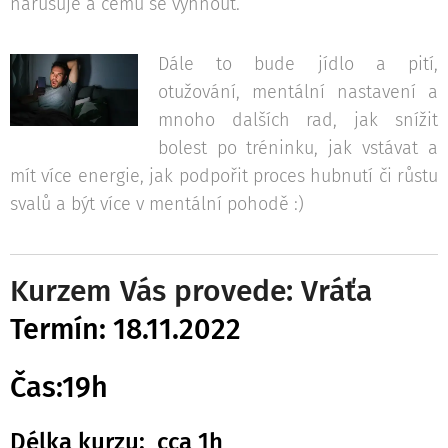
narušuje a čemu se vyhnout.
Dále to bude jídlo a pití,
otužování, mentální nastavení a
mnoho dalších rad, jak snížit
bolest po tréninku, jak vstávat a
mít více energie, jak podpořit proces hubnutí či růstu
svalů a být více v mentální pohodě :)
Kurzem Vás provede: Vráťa
Termín: 18.11.2022
Čas:19h
Délka kurzu: cca 1h