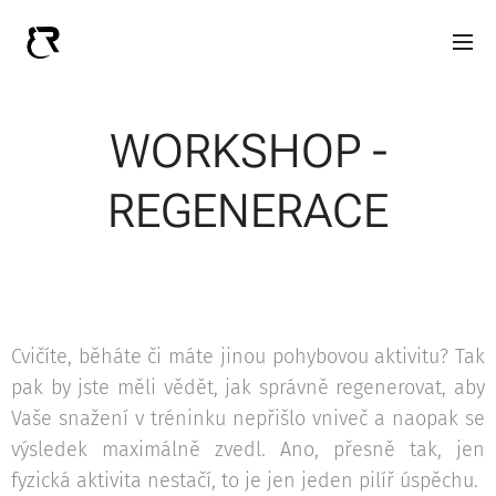
WORKSHOP -
REGENERACE
Cvičíte, běháte či máte jinou pohybovou aktivitu? Tak
pak by jste měli vědět, jak správně regenerovat, aby
Vaše snažení v tréninku nepřišlo vniveč a naopak se
výsledek maximálně zvedl. Ano, přesně tak, jen
fyzická aktivita nestačí, to je jen jeden pilíř úspěchu.