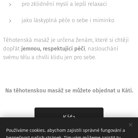
pro zklidnění mysli a lepší relaxaci
jako láskyplná péče o sebe i miminko
Těhotenská masáž je určena ženám, které si chtějí
dopřát
jemnou, respektující péči
, naslouchání
svému tělu a chvíli klidu jen pro sebe.
Na těhotenskou masáž se můžete objednat u Káti.
Káťa
Používáme cookies, abychom zajistili správné fungování a
bezpečnost našich stránek. Tím vám můžeme zajistit tu